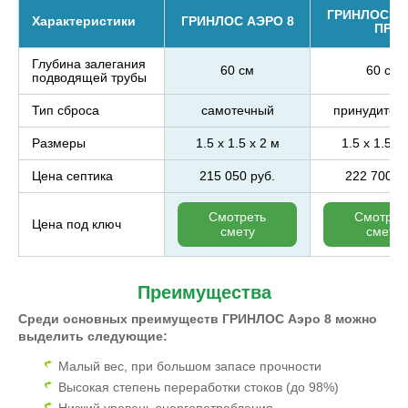
ГРИНЛОС АЭ
Характеристики
ГРИНЛОС АЭРО 8
ПР
Глубина залегания
60 см
60 см
подводящей трубы
Тип сброса
самотечный
принудител
Размеры
1.5 x 1.5 x 2 м
1.5 x 1.5 x
Цена септика
215 050 руб.
222 700 р
Смотреть
Смотрет
Цена под ключ
смету
смету
Преимущества
Среди основных преимуществ ГРИНЛОС Аэро 8 можно
выделить следующие:
Малый вес, при большом запасе прочности
Высокая степень переработки стоков (до 98%)
Низкий уровень энергопотребления