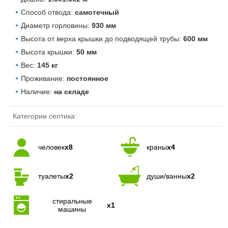
Способ отвода:
самотечный
Диаметр горловины:
930 мм
Высота от верха крышки до подводящей трубы:
600 мм
Высота крышки:
50 мм
Вес:
145 кг
Проживание:
постоянное
Наличие:
на складе
Категории септика:
человек
x8
краны
x4
туалеты
x2
души/ванны
x2
стиральные
x1
машины